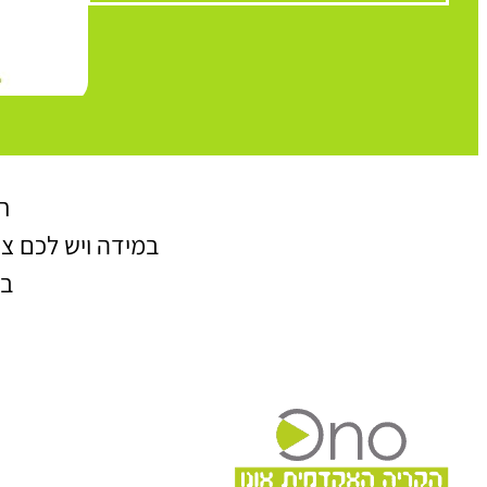
ח
במידה ויש לכם צו
בכתובת l